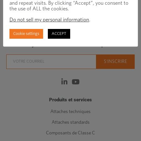
and repeat visits. By clicking “Accept”, you consent to
the use of ALL the cookies.
Do not sell my personal information
.
Regionally focused, globally connected fastener
manufacturer/distributor
Cookie settings
ACCEPT
Stay Connected With News and Updates
Produits et services
Attaches techniques
Attaches standards
Composants de Classe C