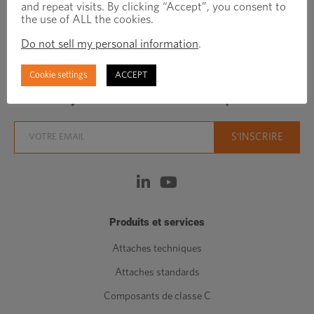
and repeat visits. By clicking “Accept”, you consent to
the use of ALL the cookies.
Do not sell my personal information
.
Regionally focused, globally connected fastener
manufacturer/distributor
Cookie settings
ACCEPT
Stay Connected With News and Updates
Produits et services
Attaches techniques
Attaches standards
Composants de classe C