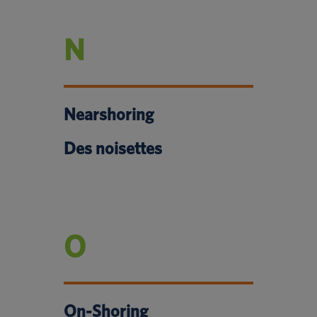
N
Nearshoring
Des noisettes
O
On-Shoring