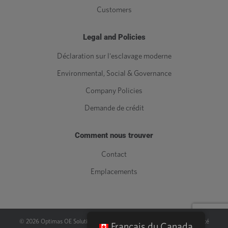
Customers
Legal and Policies
Déclaration sur l'esclavage moderne
Environmental, Social & Governance
Company Policies
Demande de crédit
Comment nous trouver
Contact
Emplacements
©
2026
Optimas OE Solutions, LLC. |
Juridique
|
Politique de confidentialité
Français du Canada