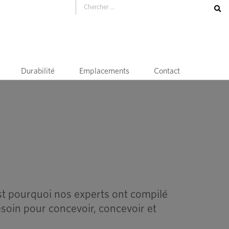
Durabilité
Emplacements
Contact
est pourquoi nos experts ont compilé
esoin pour concevoir, concevoir et