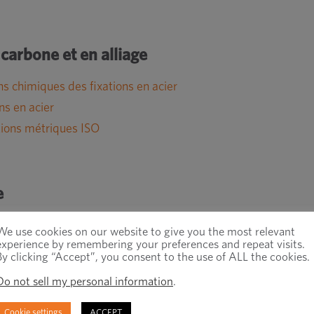
 carbone et en alliage
s chimiques des fixations en acier
ns en acier
tions métriques ISO
e
We use cookies on our website to give you the most relevant
experience by remembering your preferences and repeat visits.
By clicking “Accept”, you consent to the use of ALL the cookies.
Do not sell my personal information
.
 tarauder et des trous de dégagement
Cookie settings
ACCEPT