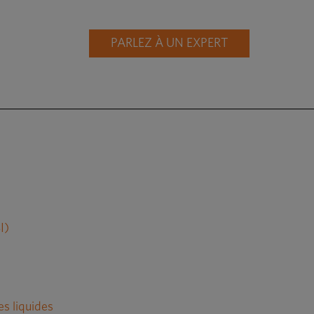
PARLEZ À UN EXPERT
I)
es liquides