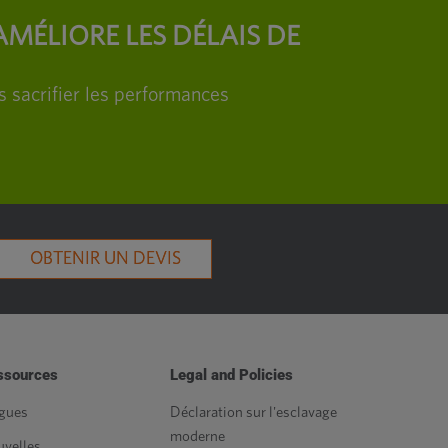
AMÉLIORE LES DÉLAIS DE
s sacrifier les performances
OBTENIR UN DEVIS
ssources
Legal and Policies
gues
Déclaration sur l'esclavage
moderne
velles