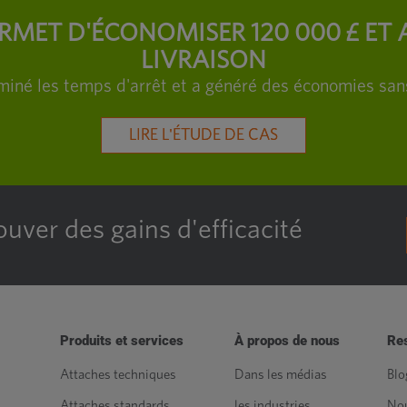
ERMET D'ÉCONOMISER 120 000 £ ET 
LIVRAISON
iminé les temps d'arrêt et a généré des économies san
LIRE L'ÉTUDE DE CAS
ouver des gains d'efficacité
Produits et services
À propos de nous
Re
Attaches techniques
Dans les médias
Blo
Attaches standards
les industries
Nou