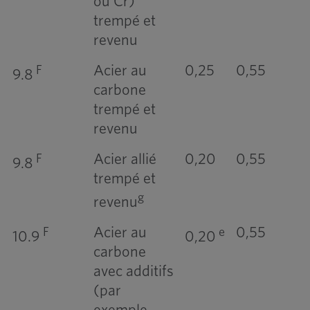
ou Cr)
trempé et
revenu
Acier au
0,25
0,55
F
9.8
carbone
trempé et
revenu
Acier allié
0,20
0,55
F
9.8
trempé et
g
revenu
Acier au
0,55
F
e
10.9
0,20
carbone
avec additifs
(par
exemple