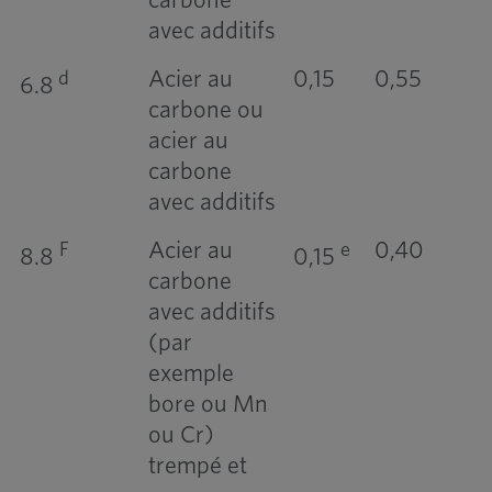
avec additifs
Acier au
0,15
0,55
d
6.8
carbone ou
acier au
carbone
avec additifs
Acier au
0,40
F
e
8.8
0,15
carbone
avec additifs
(par
exemple
bore ou Mn
ou Cr)
trempé et