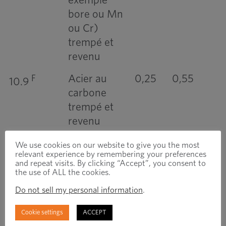
bore ou Mn
ou Cr)
trempé et
revenu
Acier au
0,25
0,55
F
10.9
carbone
trempé et
revenu
Acier allié
0,20
0,55
F
We use cookies on our website to give you the most
10.9
relevant experience by remembering your preferences
trempé et
and repeat visits. By clicking “Accept”, you consent to
g
the use of ALL the cookies.
revenu
Do not sell my personal information
.
Acier allié
0,30
0,50
salut
12.9
trempé et
Cookie settings
ACCEPT
g