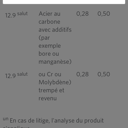
revenu
Acier au
0,28
0,50
salut
12.9
carbone
avec additifs
(par
exemple
bore ou
manganèse)
ou Cr ou
0,28
0,50
salut
12.9
Molybdène)
trempé et
revenu
un
En cas de litige, l'analyse du produit