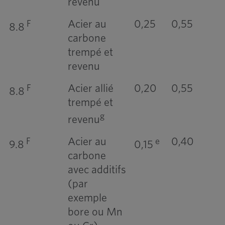
revenu
Acier au
0,25
0,55
F
8.8
carbone
trempé et
revenu
Acier allié
0,20
0,55
F
8.8
trempé et
g
revenu
Acier au
0,40
F
e
9.8
0,15
carbone
avec additifs
(par
exemple
bore ou Mn