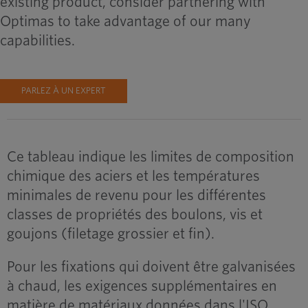
existing product, consider partnering with
Optimas to take advantage of our many
capabilities.
PARLEZ À UN EXPERT
Ce tableau indique les limites de composition
chimique des aciers et les températures
minimales de revenu pour les différentes
classes de propriétés des boulons, vis et
goujons (filetage grossier et fin).
Pour les fixations qui doivent être galvanisées
à chaud, les exigences supplémentaires en
matière de matériaux données dans l'ISO