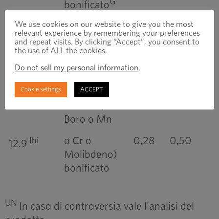
G
bonificato
We use cookies on our website to give you the most
Acciaio
0,30
0,50
fhi
12.9
relevant experience by remembering your preferences
legato
and repeat visits. By clicking “Accept”, you consent to
the use of ALL the cookies.
G
bonificato
Do not sell my personal information
.
Acciaio al
0,28
0,50
fhi
12.9
carbonio con
Cookie settings
ACCEPT
additivi (es.
Boro o Mn
o Cr o
0,28
0,50
fhi
12.9
Molibdeno)
bonificato
UN
In caso di controversia vale l'analisi del