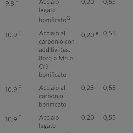
Acciaio
0,20
0,55
F
9.8
legato
G
bonificato
Acciaio al
0,55
F
e
10.9
0,20
carbonio con
additivi (es.
Boro o Mn o
Cr)
bonificato
Acciaio al
0,25
0,55
F
10.9
carbonio
bonificato
Acciaio
0,20
0,55
F
10.9
legato