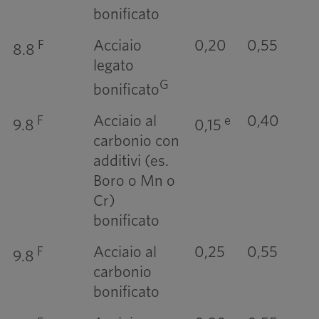
bonificato
Acciaio
0,20
0,55
F
8.8
legato
G
bonificato
Acciaio al
0,40
F
e
9.8
0,15
carbonio con
additivi (es.
Boro o Mn o
Cr)
bonificato
Acciaio al
0,25
0,55
F
9.8
carbonio
bonificato