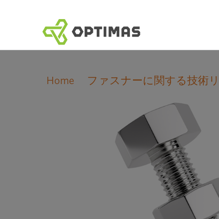
コ
ン
テ
ン
ツ
へ
Home
ファスナーに関する技術
ス
キ
ッ
プ