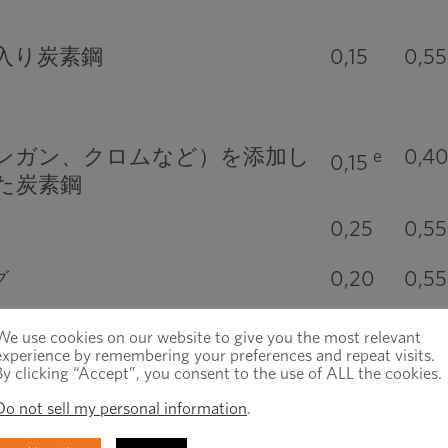
入り炭素鋼
0,15
0,55
ンガン、クロムなど）を添加し
0,4
e
0,15
た炭素鋼
0,25
0,55
0,20
0,55
グ
ンガン、クロムなど）を添加し
0,4
e
0,15
We use cookies on our website to give you the most relevant
た炭素鋼
experience by remembering your preferences and repeat visits.
By clicking “Accept”, you consent to the use of ALL the cookies.
0,25
0,55
Do not sell my personal information
.