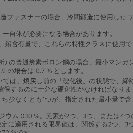
冷間鍛造ファスナーの場合、冷間鍛造に使用し
ナー自体が必要になる場合があります。
、鉛含有量で、これらの特性クラスに使用で
鋳造分析) の普通炭素ボロン鋼の場合、最小マンガ
0.9 の場合は 0.7 % とします。
ては、焼戻し前の「硬化後」の状態で、締結具
を確保するのに十分な硬化性がなければなりま
うち少なくとも1つが、指定された最小量で
、バナジウム 0.10 %。元素が2つ、3つ、ま
定に適用される限界値は、関係する2つ、3
0 %です。