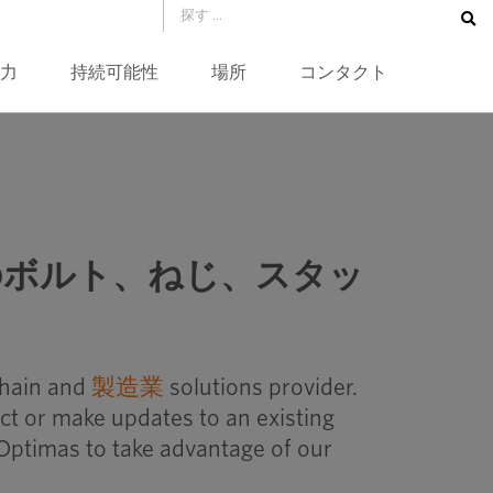
力
持続可能性
場所
コンタクト
じ、ナットの化学組成
のボルト、ねじ、スタッ
chain and
製造業
solutions provider.
ct or make updates to an existing
Optimas to take advantage of our