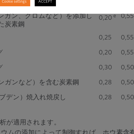
0,20
0,55
グ
Cookie settings
ACCEPT
ンガン、クロムなど）を添加し
0,55
e
0,20
た炭素鋼
0,25
0,55
0,20
0,55
グ
0,30
0,5
グ
ンガンなど）を含む炭素鋼
0,28
0,5
リブデン）焼入れ焼戻し
0,28
0,5
析が適用されます。
ムの添加によって制御すれば、ホウ素含有量は 