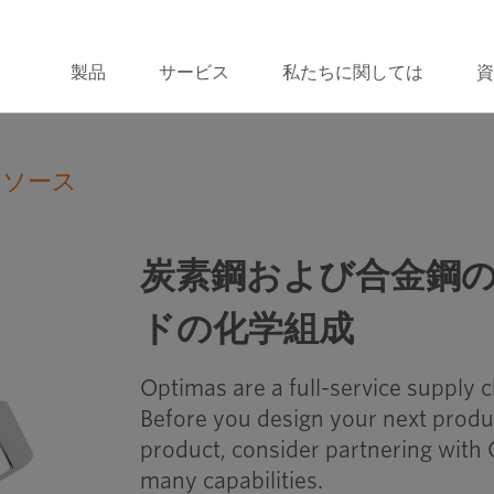
製品
サービス
私たちに関しては
資
リソース
炭素鋼および合金鋼のボルト、ね
炭素鋼および合金鋼
ドの化学組成
Optimas are a full-service supply 
Before you design your next produ
product, consider partnering with 
many capabilities.