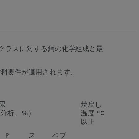
クラスに対する鋼の化学組成と最
の材料要件が適用されます。
限
焼戻し
分析、%）
温度 °C
以上
P
ス
ベブ