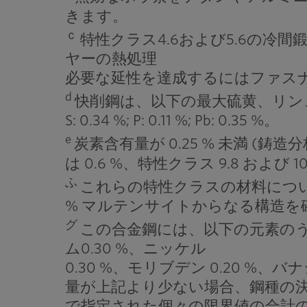
きます。
ｃ
特性クラス4.6および5.6の
ヤーの熱処理
必要な延性を達成するにはファス
d
快削鋼は、以下の最大硫黄、リン
S: 0.34 %; P: 0.11 %; Pb: 0.35 %。
e
炭素含有量が 0.25 % 未満 (
は 0.6 %、特性クラス 9.8 および 1
ふ
これらの特性クラスの材料につい
% マルテンサイトからなる構造
グ
この合金鋼には、以下の元素の
ム0.30 %、ニッケル
0.30 %、モリブデン 0.20 %
量が上記より少ない場合、鋼種の決
で指定された個々の限界値の合計の7