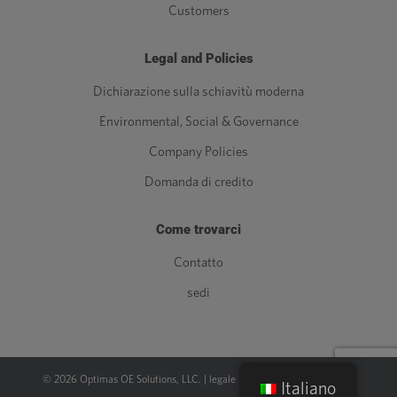
Customers
Legal and Policies
Dichiarazione sulla schiavitù moderna
Environmental, Social & Governance
Company Policies
Domanda di credito
Come trovarci
Contatto
sedi
©
2026
Optimas OE Solutions, LLC. |
legale
|
politica sulla riservatezza
Italiano