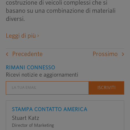
costruzione di veicoli complessi che si
basano su una combinazione di materiali
diversi.
apre
Leggi di più
un
sito
Precedente
Prossimo
web
esterno
RIMANI CONNESSO
Ricevi notizie e aggiornamenti
in
una
nuova
finestra
STAMPA CONTATTO AMERICA
Stuart Katz
Director of Marketing