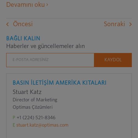
harici
Devamını oku
bir
web
Öncesi
Sonraki
sitesini
yeni
BAĞLI KALIN
Haberler ve güncellemeler alın
bir
pencerede
açar
BASIN İLETİŞİM AMERİKA KITALARI
Stuart Katz
Director of Marketing
Optimas Çözümleri
P
+1 (224) 521-8346
E
stuart.katz@optimas.com