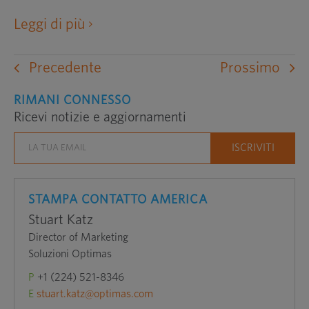
apre
Leggi di più
un
sito
Precedente
Prossimo
web
esterno
RIMANI CONNESSO
Ricevi notizie e aggiornamenti
in
una
nuova
finestra
STAMPA CONTATTO AMERICA
Stuart Katz
Director of Marketing
Soluzioni Optimas
P
+1 (224) 521-8346
E
stuart.katz@optimas.com