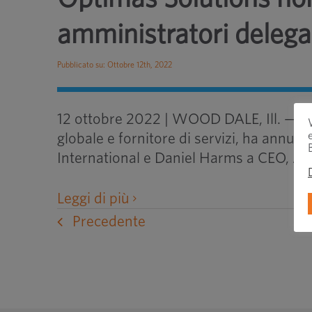
amministratori delega
Pubblicato su: Ottobre 12th, 2022
12 ottobre 2022 | WOOD DALE, Ill. — Op
globale e fornitore di servizi, ha annun
International e Daniel Harms a CEO, Am
apre
Leggi di più
un
Precedente
sito
web
esterno
in