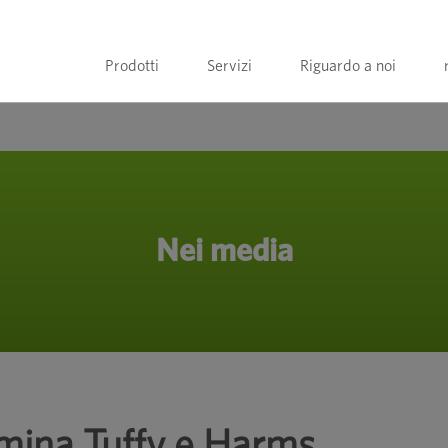
Prodotti
Servizi
Riguardo a noi
Nei media
mina Tuffy e Harms