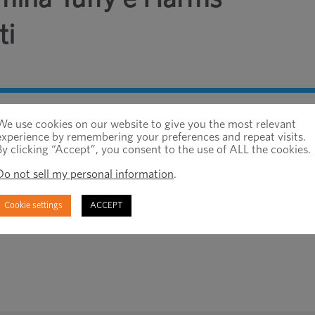
ti
timas Solutions, produttore-distributore indust
We use cookies on our website to give you the most relevant
experience by remembering your preferences and repeat visits.
ciato mercoledì l'elevazione di Mike Tuffy a CEO,
By clicking “Accept”, you consent to the use of ALL the cookies.
ericas.
Do not sell my personal information
.
Cookie settings
ACCEPT
Pros