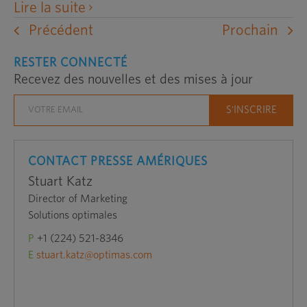
ouvre
Lire la suite
un
Précédent
Prochain
site
RESTER CONNECTÉ
Web
Recevez des nouvelles et des mises à jour
externe
dans
une
nouvelle
fenêtre
CONTACT PRESSE AMÉRIQUES
Stuart Katz
Director of Marketing
Solutions optimales
P
+1 (224) 521-8346
E
stuart.katz@optimas.com