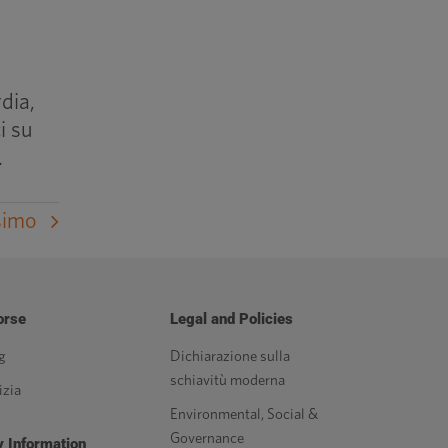
n
dia,
i su
.
simo
orse
Legal and Policies
g
Dichiarazione sulla
schiavitù moderna
izia
Environmental, Social &
Governance
 Information