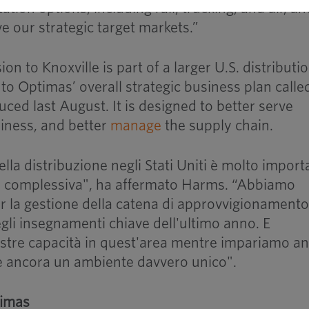
ation options, including rail, trucking, and air, a
ve our strategic target markets.”
n to Knoxville is part of a larger U.S. distributi
 to Optimas’ overall strategic business plan calle
ced last August. It is designed to better serve
iness, and better
manage
the supply chain.
ella distribuzione negli Stati Uniti è molto import
ale complessiva", ha affermato Harms. “Abbiamo
er la gestione della catena di approvvigionamento
egli insegnamenti chiave dell'ultimo anno. E
ostre capacità in quest'area mentre impariamo a
e è ancora un ambiente davvero unico".
timas