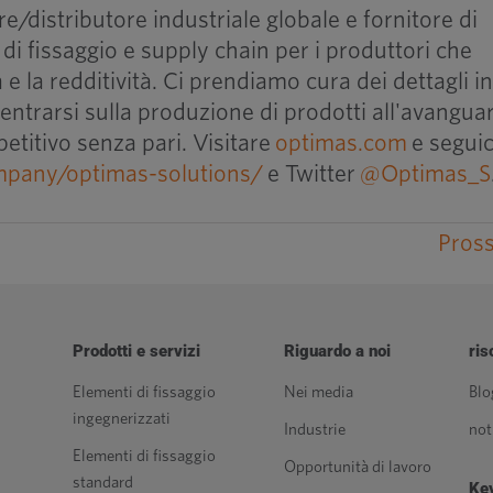
e/distributore industriale globale e fornitore di
i di fissaggio e supply chain per i produttori che
 e la redditività. Ci prendiamo cura dei dettagli i
ntrarsi sulla produzione di prodotti all'avanguar
etitivo senza pari. Visitare
optimas.com
e seguic
pany/optimas-solutions/
e Twitter
@Optimas_S
Pros
Prodotti e servizi
Riguardo a noi
ris
Elementi di fissaggio
Nei media
Blo
ingegnerizzati
Industrie
not
Elementi di fissaggio
Opportunità di lavoro
standard
Key