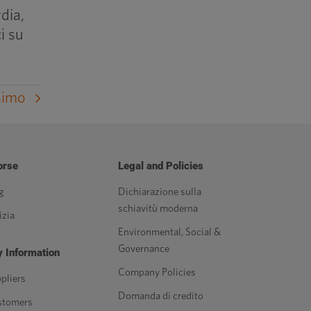
dia,
i su
simo
orse
Legal and Policies
g
Dichiarazione sulla
schiavitù moderna
izia
Environmental, Social &
Governance
 Information
Company Policies
pliers
Domanda di credito
stomers