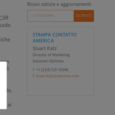
Ricevi notizie e aggiornamenti
liff
 sodo
a
STAMPA CONTATTO
tiche
AMERICA
Stuart Katz
Director of Marketing
 con
Soluzioni Optimas
tà di
P
+1 (224) 521-8346
E
stuart.katz@optimas.com
ale
mente,
i e ai