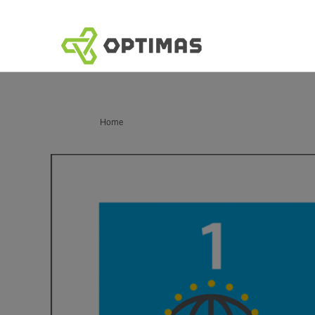
跳
到
內
容
你在這裡：
Home
現在是時候擁抱工程零件近岸外包的 3 個原