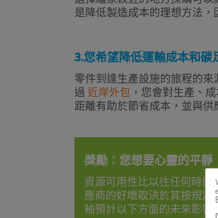
是降低製造成本的理想方法，
3.您希望降低運輸成本和碳
零件到達生產設施的旅程的來
過
近岸外包
，您會對生產、成
距離有助於節省成本，並與供
獎勵：您想要心靈的平靜
資源可用性比以往任何時候
應商的好壞取決於其按規定
袖預計以下方面的未來影響