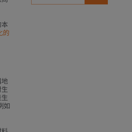
的本
化的
購地
對生
產生
例如
材料