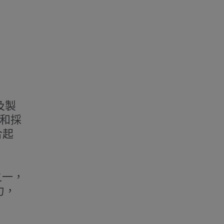
及製
鏈和採
合起
之一，
力，