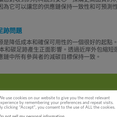
因為它可以讓您的供應鏈保持一致性和可預測
足跡問題
源是降低成本和確保可用性的一個很好的起點
本和碳足跡產生正面影響。透過近岸外包縮短
應鏈中所有參與者的減碳目標保持一致。
都更讓位給可訪問性和可靠性。簡而言之，您
We use cookies on our website to give you the most relevant
experience by remembering your preferences and repeat visits.
採購和交付零件的能力。隨著北美和歐洲的商
By clicking “Accept”, you consent to the use of ALL the cookies.
，近岸外包和在岸外包一直在成長：
Do not sell my personal information
.