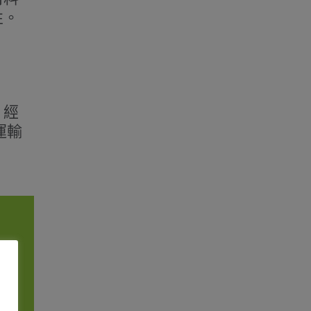
性。
。經
運輸
的供
業領