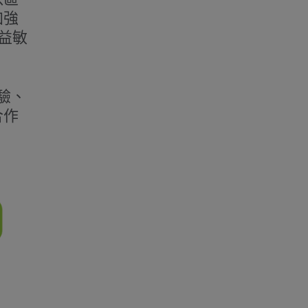
加強
益敏
驗、
合作