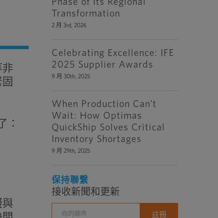
Phase of Its Regional
Transformation
2 月 3rd, 2026
Celebrating Excellence: IFE
2025 Supplier Awards
等非
9 月 30th, 2025
緊固
When Production Can’t
Wait: How Optimas
了：
QuickShip Solves Critical
Inventory Shortages
9 月 29th, 2025
保持聯繫
接收新聞和更新
礙與
決問