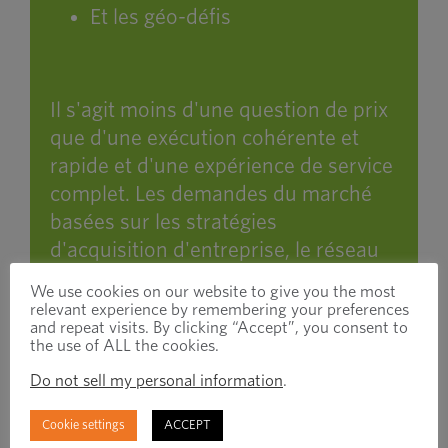
Et les géo-défis
Il s'agit moins d'une question de prix
que d'une exécution cohérente et
rapide et d'une expérience de service
complet. Les demandes du marché
basées sur les stratégies
d'acquisition d'entreprise, le réseau
de distribution, la réputation du
We use cookies on our website to give you the most
service et les certifications de qualité
relevant experience by remembering your preferences
and repeat visits. By clicking “Accept”, you consent to
indiquent si un partenaire dispose
the use of ALL the cookies.
des bases et des processus
Do not sell my personal information
.
appropriés.
Cookie settings
ACCEPT