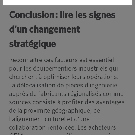
Conclusion : lire les signes
d'un changement
stratégique
Reconnaître ces facteurs est essentiel
pour les équipementiers industriels qui
cherchent à optimiser leurs opérations.
La délocalisation de pièces d'ingénierie
auprès de fabricants régionalisés comme
sources consiste à profiter des avantages
de la proximité géographique, de
l'alignement culturel et d'une
collaboration renforcée. Les acheteurs