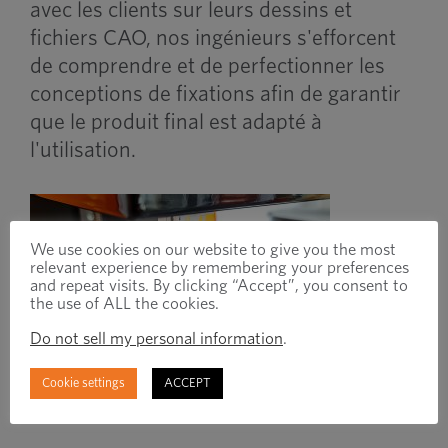
avec les clients sur leurs dessins et
fichiers CAO, nos ingénieurs s'efforcent
de comprendre et de perfectionner les
conceptions de fixations afin de garantir
que le produit final est adapté à
l'utilisation.
We use cookies on our website to give you the most
relevant experience by remembering your preferences
and repeat visits. By clicking “Accept”, you consent to
the use of ALL the cookies.
Do not sell my personal information
.
Imprimante 3D chez Barton
Cookie settings
ACCEPT
Cold-Form