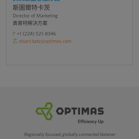
斯圖爾特卡茨
Director of Marketing
奧普特解決方案
P
+1 (224) 521-8346
乙
stuart.katz@optimas.com
Regionally focused, globally connected fastener