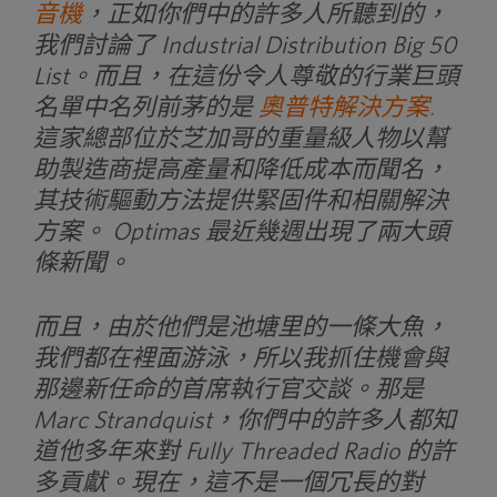
器
音機
，正如你們中的許多人所聽到的，
我們討論了 Industrial Distribution Big 50
List。而且，在這份令人尊敬的行業巨頭
名單中名列前茅的是
奧普特解決方案
.
這家總部位於芝加哥的重量級人物以幫
助製造商提高產量和降低成本而聞名，
其技術驅動方法提供緊固件和相關解決
方案。 Optimas 最近幾週出現了兩大頭
條新聞。
而且，由於他們是池塘里的一條大魚，
我們都在裡面游泳，所以我抓住機會與
那邊新任命的首席執行官交談。那是
Marc Strandquist，你們中的許多人都知
道他多年來對 Fully Threaded Radio 的許
多貢獻。現在，這不是一個冗長的對