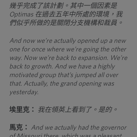
幾乎完成了該計劃。其中一個因素是
Optimas 在過去五年中所處的環境，我
們似乎所做的是關閉分支機構和裁員。
And now we’re actually opened up a new
one for once where we’re going the other
way. Now we’re back to expansion. We’re
back to growth. And we have a highly
motivated group that’s jumped all over
that. Actually, the grand opening was
yesterday.
埃里克：
我在領英上看到了。是的。
馬克：
And we actually had the governor
of Missouri there, which was a pleasant