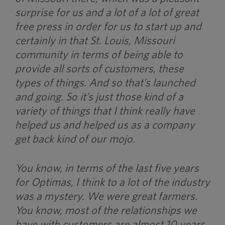
surprise for us and a lot of a lot of great
free press in order for us to start up and
certainly in that St. Louis, Missouri
community in terms of being able to
provide all sorts of customers, these
types of things. And so that’s launched
and going. So it’s just those kind of a
variety of things that I think really have
helped us and helped us as a company
get back kind of our mojo.
You know, in terms of the last five years
for Optimas, I think to a lot of the industry
was a mystery. We were great farmers.
You know, most of the relationships we
have with customers are almost 10 years