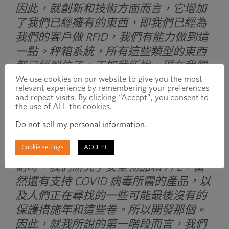
因此，就創新和技術方面而言，它增加
了我們已經擁有的東西，即我們已經為
我們的客戶做 RFID，我們有能力做到這
一點。秤箱系統，所有這些類型的東西
都已經到位了。正如我所說，現在我們
We use cookies on our website to give you the most
在總組件方面擁有更好的工具，在技術
relevant experience by remembering your preferences
和創新方面，在產品方面，你知道的。
and repeat visits. By clicking “Accept”, you consent to
the use of ALL the cookies.
幾乎所有其他人，這始終是您可以為客
戶提供的經典添加產品分類。
Do not sell my personal information
.
Cookie settings
ACCEPT
因此，您知道，當我們研究這方面的計
劃時，我們研究了安全物品和 PPE，當
然還有支持 COVID 病毒所需的產品，以
及人們正在尋找的一些可能最後沒有的
保護措施年和這些卷。所以開發那個。
因此，就我所說的第一階段而言，我們