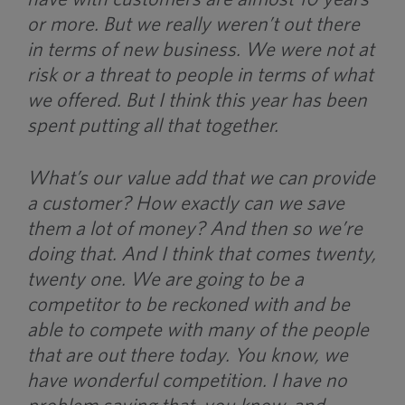
or more. But we really weren’t out there
in terms of new business. We were not at
risk or a threat to people in terms of what
we offered. But I think this year has been
spent putting all that together.
What’s our value add that we can provide
a customer? How exactly can we save
them a lot of money? And then so we’re
doing that. And I think that comes twenty,
twenty one. We are going to be a
competitor to be reckoned with and be
able to compete with many of the people
that are out there today. You know, we
have wonderful competition. I have no