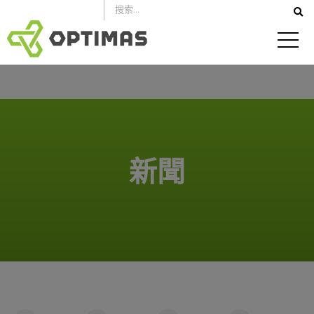
跳
到
內
容
新聞