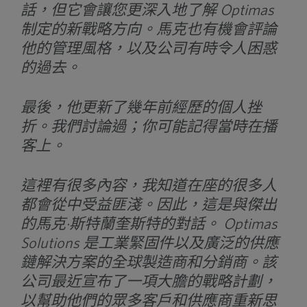
話，但它會讓您更深入地了解 Optimas
制定的新戰略方向。馬克也有機會評論
他的管理風格，以及公司有時令人困惑
的過去。
最後，他更新了幾年前經歷的個人挫
折。我們討論過；你可能記得當時在播
客上。
這裡有很多內容，我知道在座的很多人
都會從中受益匪淺。因此，這是與傑出
的馬克·斯特蘭奎斯特的對話。 Optimas
Solutions 是工業緊固件以及廣泛的供應
鏈解決方案的全球製造商和分銷商。該
公司最近宣布了一項大膽的戰略計劃，
以幫助他們的眾多客戶和供應商重新思