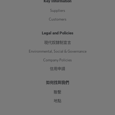
Key Information
Suppliers
Customers
Legal and Policies
現代奴隸制宣言
Environmental, Social & Governance
Company Policies
信用申請
如何找到我們
聯繫
地點