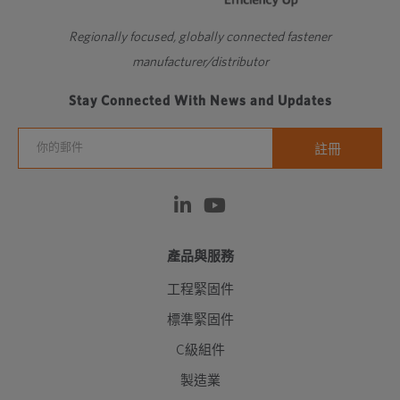
Regionally focused, globally connected fastener
manufacturer/distributor
Stay Connected With News and Updates
產品與服務
工程緊固件
標準緊固件
C級組件
製造業