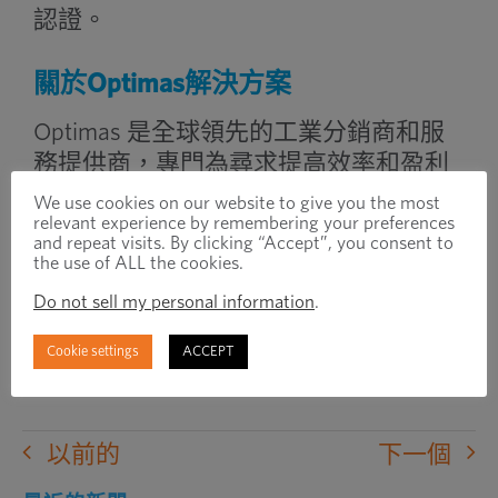
認證。
關於Optimas解決方案
Optimas 是全球領先的工業分銷商和服
務提供商，專門為尋求提高效率和盈利
能力的製造商提供緊固和供應鏈解決方
We use cookies on our website to give you the most
relevant experience by remembering your preferences
案。我們關注細節，因此客戶可以專注
and repeat visits. By clicking “Accept”, you consent to
於製造尖端產品，從而獲得無與倫比的
the use of ALL the cookies.
競爭優勢。訪問
optimas.com
在 LinkedIn
Do not sell my personal information
.
上關注我們
www.linkedin.com/company/optimas-
Cookie settings
ACCEPT
solutions/
和推特
@Optimas_S
.
以前的
下一個