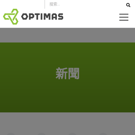
跳
到
內
容
新聞