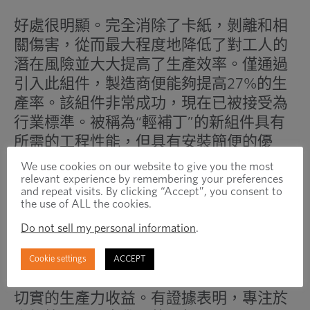
好處很明顯。完全消除了卡紙，剝離和相
關傷害，從而最大程度地降低了對工人的
潛在風險並大大提高了生產效率。僅通過
引入此組件，製造商便能夠提高27%的生
產率。該組件非常成功，現在已被接受為
行業標準。被稱為“輕補丁”的新組件具有
所需的工程性能，但具有安裝簡便的優
點。
We use cookies on our website to give you the most
relevant experience by remembering your preferences
and repeat visits. By clicking “Accept”, you consent to
識別高度專業化的解決方案可以收穫巨大
the use of ALL the cookies.
的效率回報-無論是處理大型系統還是單個
Do not sell my personal information
.
組件。通過有條不紊地處理有問題的緊固
件，利用供應商和製造商的現有工程團
Cookie settings
ACCEPT
隊，Optimas能夠在整個生產過程中帶來
切實的生產力收益。有證據表明，專注於