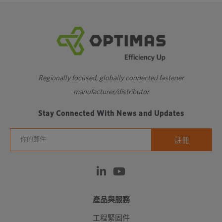
Regionally focused, globally connected fastener
manufacturer/distributor
Stay Connected With News and Updates
產品與服務
工程緊固件