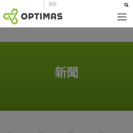
跳
到
內
容
新聞