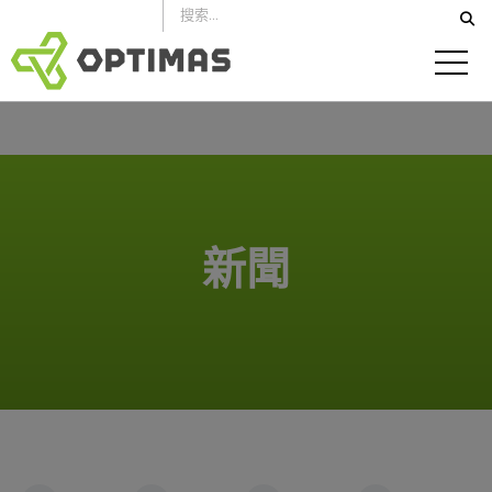
跳
到
內
容
新聞