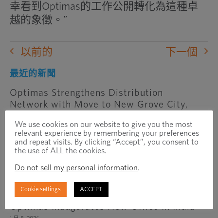
幸看到Optimas的工作公開轉化為這種卓
越的象徵。”
以前的
下一個
最近的新聞
Optimas Strengthens Distribution
Network with Move to New Grove City,
Ohio Facility
We use cookies on our website to give you the most
6 月 25, 2026
relevant experience by remembering your preferences
and repeat visits. By clicking “Accept”, you consent to
Optimas Solutions to Operate as
the use of ALL the cookies.
Independent Business Following Sale of
Do not sell my personal information
.
International Region to Exponent
2 月 3, 2026
Cookie settings
ACCEPT
Optimas Inaugurates New Office In India