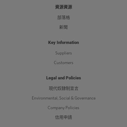
資源資源
部落格
新聞
Key Information
Suppliers
Customers
Legal and Policies
現代奴隸制宣言
Environmental, Social & Governance
Company Policies
信用申請