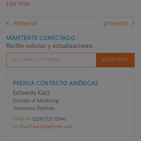
abre
Lee mas
un
sitio
Anterior
próximo
web
externo
MANTENTE CONECTADO
Recibe noticias y actualizaciones
en
una
nueva
ventana
PRENSA CONTACTO AMÉRICAS
Estuardo Katz
Director of Marketing
Soluciones Óptimas
PAGS
+1 (224) 521-8346
mi
stuart.katz@optimas.com