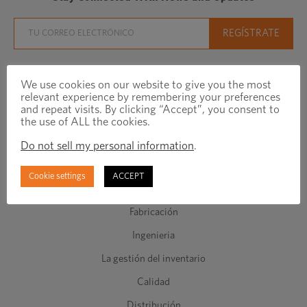
We use cookies on our website to give you the most
relevant experience by remembering your preferences
and repeat visits. By clicking “Accept”, you consent to
Productos y servicios
the use of ALL the cookies.
Sujetadores de ingeniería
Do not sell my personal information
.
Sujetadores estándar
Cookie settings
ACCEPT
Componentes de clase C
Fabricación
Ingenieria
La gestión del inventario
Calidad
Distribución