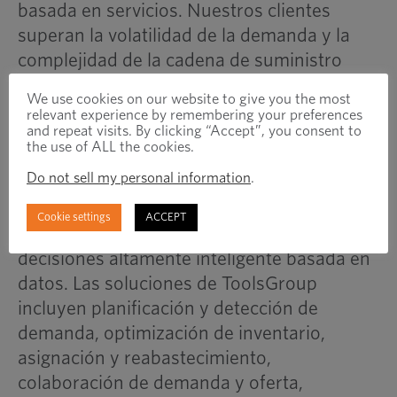
basada en servicios. Nuestros clientes
superan la volatilidad de la demanda y la
complejidad de la cadena de suministro
para niveles de servicio sobresalientes con
We use cookies on our website to give you the most
un inventario reducido. La plataforma de
relevant experience by remembering your preferences
and repeat visits. By clicking “Accept”, you consent to
planificación basada en servicios de
the use of ALL the cookies.
ToolsGroup presenta pronóstico de
Do not sell my personal information
.
probabilidad y optimización de mezcla de
stock mejorada por la automatización de
Cookie settings
ACCEPT
aprendizaje automático para una toma de
decisiones altamente inteligente basada en
datos. Las soluciones de ToolsGroup
incluyen planificación y detección de
demanda, optimización de inventario,
asignación y reabastecimiento,
colaboración de demanda y oferta,