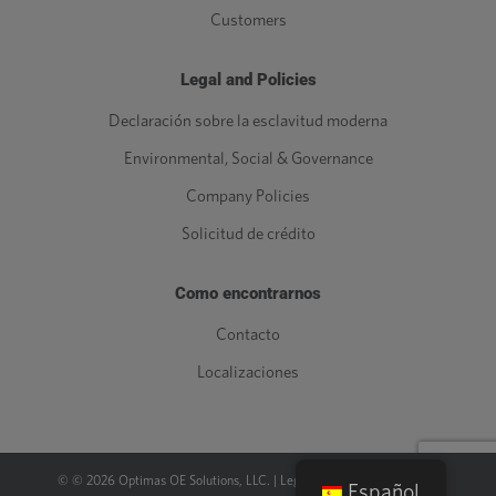
Customers
Legal and Policies
Declaración sobre la esclavitud moderna
Environmental, Social & Governance
Company Policies
Solicitud de crédito
Como encontrarnos
Contacto
Localizaciones
© ©
2026
Optimas OE Solutions, LLC. |
Legal
|
Política de privacidad
Español