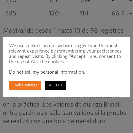
370
115
109
–
–
385
120
114
66,7
–
Mostrando desde 1 hasta 10 de 98 registros
❮
1
2
3
4
5
10
❯
…
We use cookies on our website to give you the most
relevant experience by remembering your preferences
and repeat visits. By clicking “Accept”, you consent to
the use of ALL the cookies.
Las cifras entre paréntesis representan
valores de dureza que van más allá del
Do not sell my personal information
.
alcance definido de la prueba de dureza
Cookie settings
ACCEPT
estandarizada pero que se utilizan
frecuentemente como valores aproximados
en la práctica. Los valores de dureza Brinell
entre paréntesis sólo son válidos si la prueba
se realizó con una bola de metal duro.