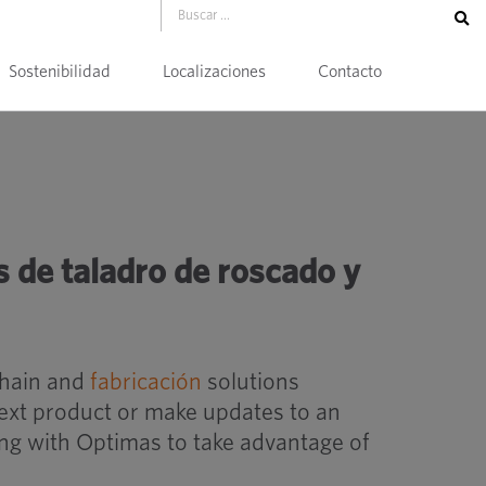
Sostenibilidad
Localizaciones
Contacto
cado y orificios libres
de taladro de roscado y
chain and
fabricación
solutions
next product or make updates to an
ing with Optimas to take advantage of