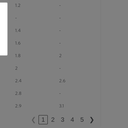
1.2
-
-
-
1.4
-
1.6
-
1.8
2
2
-
2.4
2.6
2.8
-
2.9
3.1
❮
1
2
3
4
5
❯