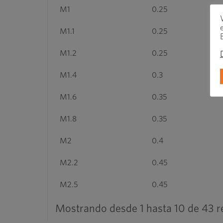
M1
0.25
M1.1
0.25
M1.2
0.25
M1.4
0.3
M1.6
0.35
M1.8
0.35
M2
0.4
M2.2
0.45
M2.5
0.45
Mostrando desde 1 hasta 10 de 43 r