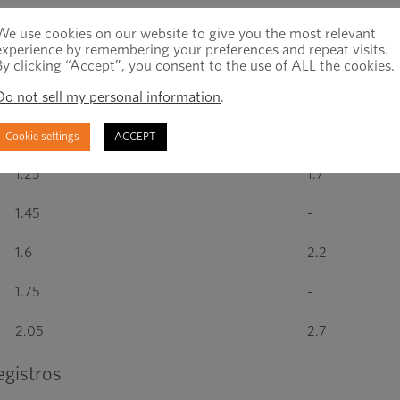
0.75
-
We use cookies on our website to give you the most relevant
experience by remembering your preferences and repeat visits.
0.85
-
By clicking “Accept”, you consent to the use of ALL the cookies.
0.95
-
Do not sell my personal information
.
1.1
-
Cookie settings
ACCEPT
1.25
1.7
1.45
-
1.6
2.2
1.75
-
2.05
2.7
egistros