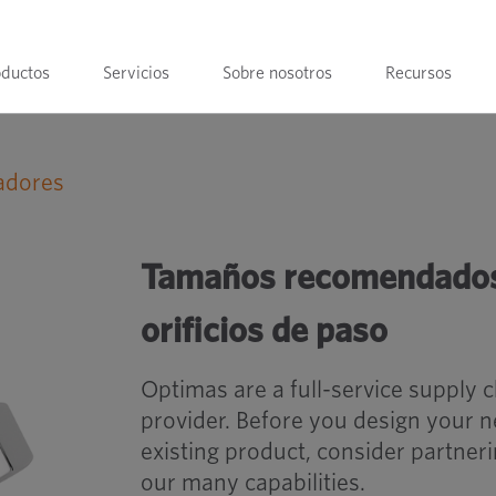
oductos
Servicios
Sobre nosotros
Recursos
tadores
Tamaños recomendados de brocas de ros
Tamaños recomendados 
orificios de paso
Optimas are a full-service supply 
provider. Before you design your 
existing product, consider partner
our many capabilities.