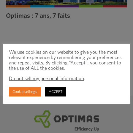
Optimas : 7 ans, 7 faits
We use cookies on our website to give you the most
relevant experience by remembering your preferences
and repeat visits. By clicking “Accept”, you consent to
the use of ALL the cookies.
Do not sell my personal information
.
Abonnez-vous pour
rester connecté
Cookie settings
ACCEPT