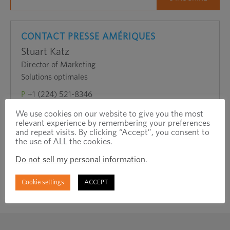
CONTACT PRESSE AMÉRIQUES
Stuart Katz
Director of Marketing
Solutions optimales
P
+1 (224) 521-8346
E
stuart.katz@optimas.com
We use cookies on our website to give you the most
relevant experience by remembering your preferences
and repeat visits. By clicking “Accept”, you consent to
the use of ALL the cookies.
Do not sell my personal information
.
Cookie settings
ACCEPT