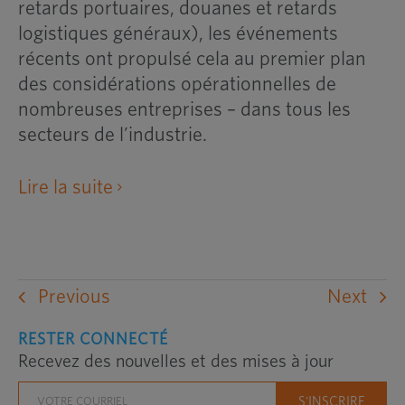
retards portuaires, douanes et retards
logistiques généraux), les événements
récents ont propulsé cela au premier plan
des considérations opérationnelles de
nombreuses entreprises – dans tous les
secteurs de l’industrie.
ouvre
Lire la suite
un
site
Web
externe
Previous
Next
dans
une
RESTER CONNECTÉ
Recevez des nouvelles et des mises à jour
nouvelle
fenêtre