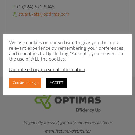
ン
P
+1 (224) 521-8346
ド
え
stuart.katz@optimas.com
ウ
で
開
We use cookies on our website to give you the most
き
relevant experience by remembering your preferences
and repeat visits. By clicking “Accept”, you consent to
ま
the use of ALL the cookies.
す
Do not sell my personal information
.
Cookie settings
ACCEPT
Regionally focused, globally connected fastener
manufacturer/distributor