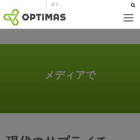
コ
ン
テ
ン
ツ
へ
ス
キ
メディアで
ッ
プ