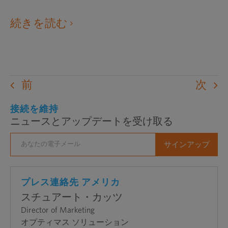
外
続きを読む
部
の
ウ
ェ
前
次
ブ
サ
接続を維持
ニュースとアップデートを受け取る
イ
ト
を
新
し
プレス連絡先 アメリカ
い
スチュアート・カッツ
ウ
Director of Marketing
ィ
オプティマス ソリューション