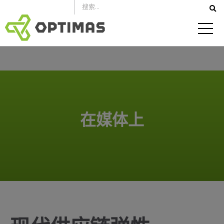
跳
到
内
容
在媒体上