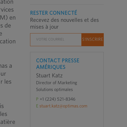
cation
rvices
RESTER CONNECTÉ
EM) en
Recevez des nouvelles et des
es de
mises à jour
e
cation
CONTACT PRESSE
mas a
AMÉRIQUES
our
Stuart Katz
r les
Director of Marketing
Solutions optimales
P
+1 (224) 521-8346
is
E
stuart.katz@optimas.com
les
atière