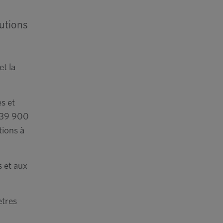
lutions
t la
es et
 139 900
tions à
s et aux
ètres