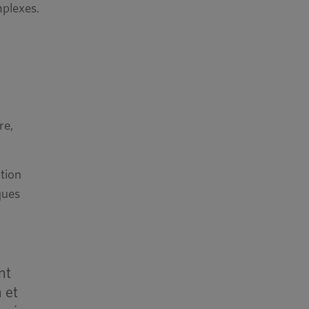
mplexes.
re,
tion
ques
nt
 et