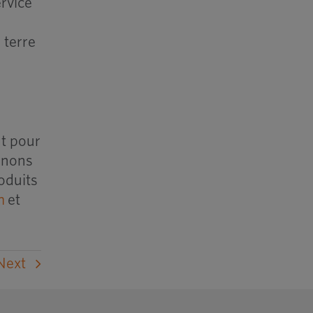
rvice
 terre
l
nt pour
renons
roduits
m
et
Next