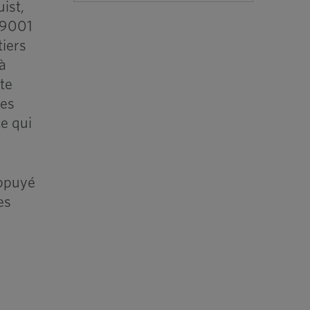
ist,
1/9001
iers
à
te
des
e qui
appuyé
es