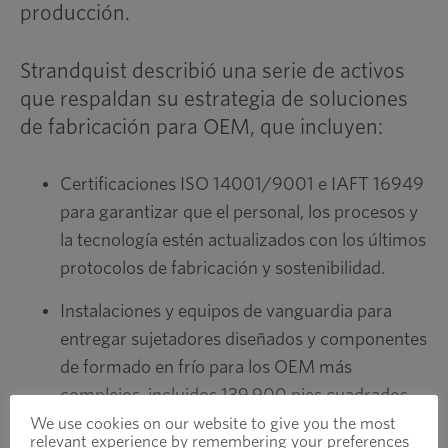
producción.
Strandquist describió una serie de activos
que respaldan su estrategia de soluciones
de fabricación para OEM, que incluyen:
Certificaciones ISO 14001/9001 e IAFT 16949
para garantizar que el personal, los procesos y
la tecnología estén actualizados con los últimos
protocolos de fabricación y sostenibilidad.
Instalaciones y equipos de vanguardia para
entregar sujetadores diseñados y componentes
de formado en frío para los OEM más
complejos, incluidos 139,900 pies cuadrados
de espacio de fabricación y distribución y 106
We use cookies on our website to give you the most
relevant experience by remembering your preferences