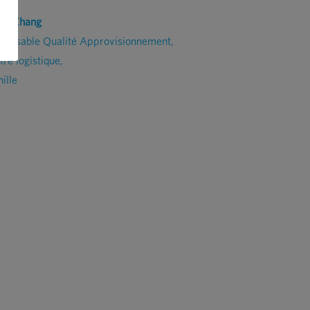
id Zhang
ponsable Qualité Approvisionnement,
tre logistique,
ille