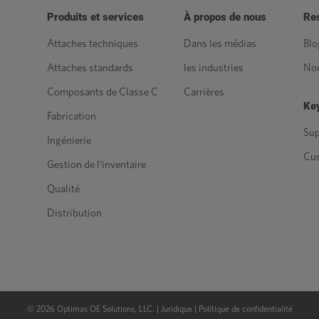
Produits et services
À propos de nous
Re
Attaches techniques
Dans les médias
Blo
Attaches standards
les industries
Nou
Composants de Classe C
Carrières
Key
Fabrication
Sup
Ingénierie
Cu
Gestion de l'inventaire
Qualité
Distribution
©
2026
Optimas OE Solutions, LLC. |
Juridique
|
Politique de confidentialité