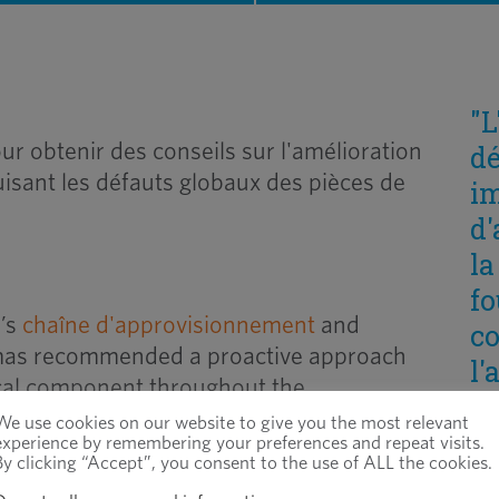
"L
ur obtenir des conseils sur l'amélioration
dé
duisant les défauts globaux des pièces de
i
d'
la
fo
r’s
chaîne d'approvisionnement
and
co
mas recommended a proactive approach
l
cal component throughout the
mo
nch of products.
We use cookies on our website to give you the most relevant
d'
experience by remembering your preferences and repeat visits.
By clicking “Accept”, you consent to the use of ALL the cookies.
de
s ont recommandé l'adoption d'ensembles