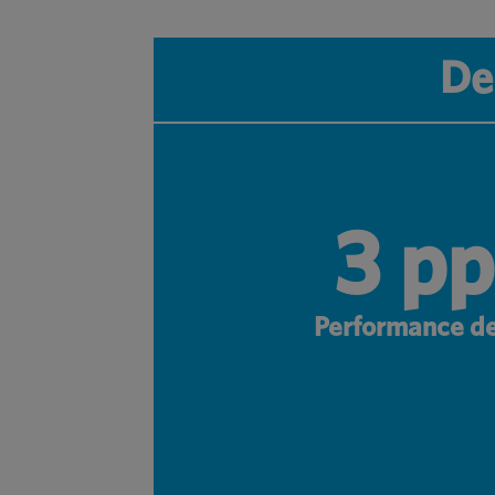
De 
3 p
Performance de