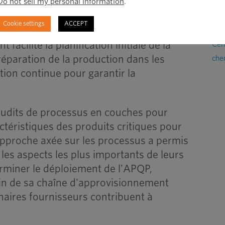
Do not sell my personal information
.
e système de gestion de la qualité (VDA
avancée de la qualité des produits
Dav
Cookie settings
ACCEPT
ndustrie automobile (AIAG). Les
Res
facilité la planification initiale de la
Cen
préparation de la production dans les
chen
ation continue pour garantir la
audits de processus en couches pour
actéristiques des produits critiques pour
 approche axée sur les processus a permis
 les aspects les plus importants de leurs
erminer le déploiement de l'APQP,
in de sa chaîne d'approvisionnement
naires fournisseurs contribuent à