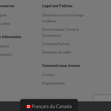
ssources
Legal and Policies
gues
Déclaration sur l'esclavage
moderne
velles
Environmental, Social &
Governance
 Information
Company Policies
pliers
Demande de crédit
stomers
Comment nous trouver
Contact
Emplacements
Français du Canada