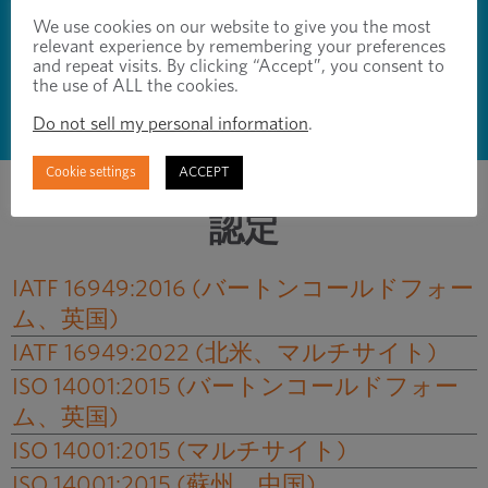
We use cookies on our website to give you the most
最高品質の部品と安心を確保するた
relevant experience by remembering your preferences
and repeat visits. By clicking “Accept”, you consent to
めに、業界をリードする認定を毎年
the use of ALL the cookies.
取得および維持しています。
Do not sell my personal information
.
Cookie settings
ACCEPT
認定
IATF 16949:2016 (バートンコールドフォー
ム、英国)
IATF 16949:2022 (北米、マルチサイト)
ISO 14001:2015 (バートンコールドフォー
ム、英国)
ISO 14001:2015 (マルチサイト)
ISO 14001:2015 (蘇州、中国)