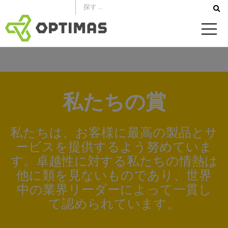
コ
ン
テ
ン
ツ
へ
ス
私たちの賞
キ
ッ
私たちは、お客様に最高の製品とサ
プ
ービスを提供するよう努めていま
す。卓越性に対する私たちの情熱は
他に類を見ないものであり、世界
中の業界リーダーによって一貫し
て認められています。