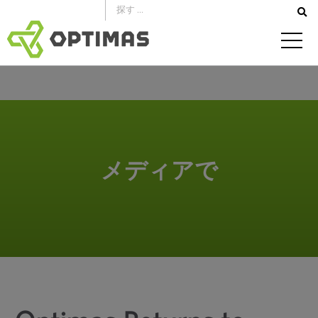
コ
ン
テ
ン
ツ
へ
ス
キ
メディアで
ッ
プ