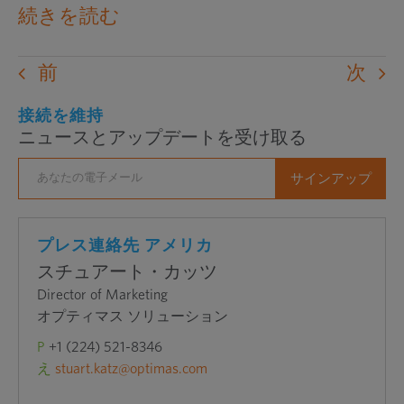
外
続きを読む
部
の
前
次
ウ
ェ
接続を維持
ニュースとアップデートを受け取る
ブ
サ
イ
ト
を
プレス連絡先 アメリカ
新
スチュアート・カッツ
し
Director of Marketing
い
オプティマス ソリューション
ウ
P
+1 (224) 521-8346
ィ
え
stuart.katz@optimas.com
ン