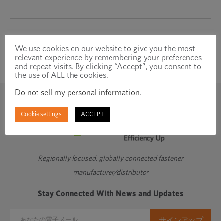
ド
ウ
で
We use cookies on our website to give you the most
開
relevant experience by remembering your preferences
き
and repeat visits. By clicking “Accept”, you consent to
the use of ALL the cookies.
ま
す
Do not sell my personal information
.
Cookie settings
ACCEPT
Regionally focused, globally connected fastener
manufacturer/distributor
Stay Connected With News and Updates