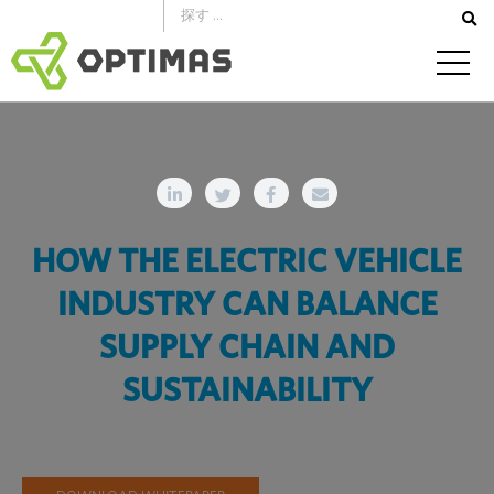
コ
ン
テ
ン
ツ
へ
ス
キ
HOW THE ELECTRIC VEHICLE
ッ
プ
INDUSTRY CAN BALANCE
SUPPLY CHAIN AND
SUSTAINABILITY