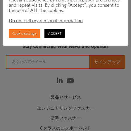
and repeat visits. By clicking “Accept”, you consent to
the use of ALL the cookies.
Do not sell my personal information
.
Regionally focused, globally connected fastener
manufacturer/distributor
Cookie settings
ACCEPT
Stay Connected With News and Updates
製品とサービス
エンジニアリングファスナー
標準ファスナー
Cクラスのコンポーネント