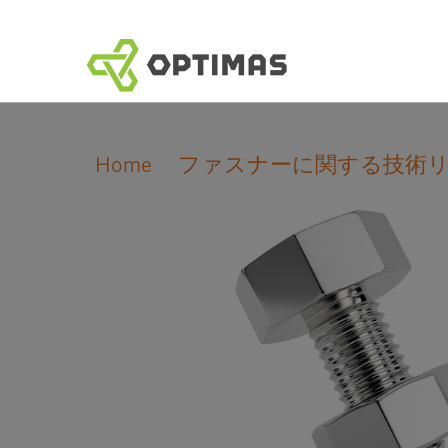
コ
ン
テ
ン
ツ
へ
Home
ファスナーに関する技術
ス
キ
ッ
プ