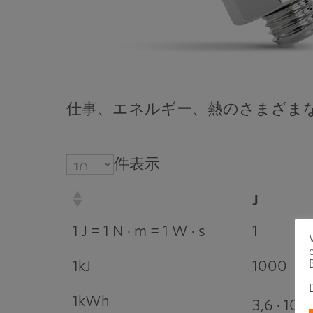
仕事、エネルギー、熱のさまざま
件表示
J
1 J = 1 N · m = 1 W · s
1
1kJ
1000
1kWh
6
3,6 · 10