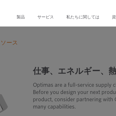
製品
サービス
私たちに関しては
資
リソース
仕事、エネルギー、熱の単位変換
仕事、エネルギー、
Optimas are a full-service supply 
Before you design your next produ
product, consider partnering with 
many capabilities.