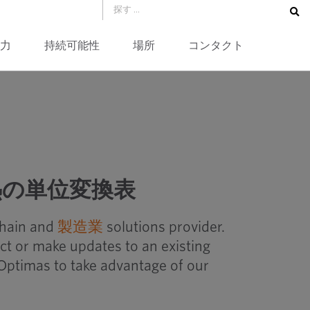
力
持続可能性
場所
コンタクト
表
熱の単位変換表
chain and
製造業
solutions provider.
ct or make updates to an existing
Optimas to take advantage of our