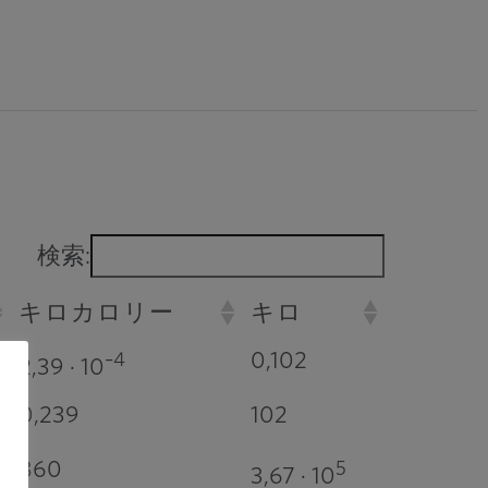
。
検索:
キロカロリー
キロ
0,102
–4
2,39 · 10
0,239
102
860
5
3,67 · 10