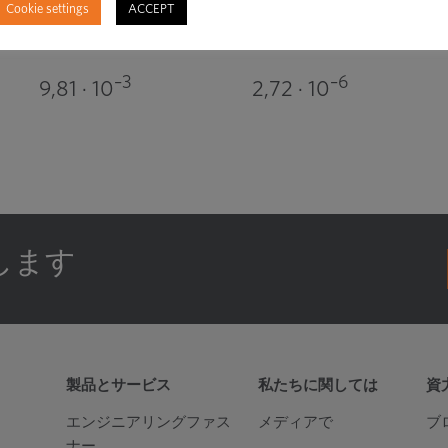
Cookie settings
ACCEPT
4,19
–3
1,16 · 10
–3
–6
9,81 · 10
2,72 · 10
します
製品とサービス
私たちに関しては
資
エンジニアリングファス
メディアで
ブ
ナー