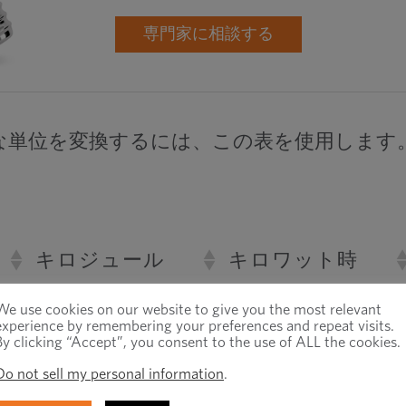
専門家に相談する
な単位を変換するには、この表を使用します
キロジュール
キロワット時
–3
-7
10
2,78 · 10
We use cookies on our website to give you the most relevant
experience by remembering your preferences and repeat visits.
By clicking “Accept”, you consent to the use of ALL the cookies.
1
–4
2,78 · 10
Do not sell my personal information
.
1
3
3,6 · 10