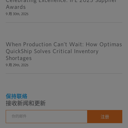
Celebrating Excellence: IFE 2025 Supplier
Awards
9 月 30th, 2025
When Production Can’t Wait: How Optimas
QuickShip Solves Critical Inventory
Shortages
9 月 29th, 2025
保持联络
接收新闻和更新