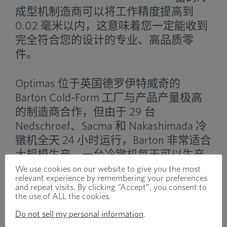
成型机制造商可以将工作精度提高到
0.02 毫米以内，这意味着您一定能收到
完全符合您的设计的专业、高品质零
件。
Optimas 位于英国德罗伊特威奇的
Barton Cold-Form 工厂与产品产量极高
的制造商合作，但由于 29 台
Nedschroef、Sacma 和 Nakashimada 冷
镦机全天 24 小时运行，Barton 非常适合
大规模生产。一台冷镦机每天可以生产
数十万件产品，这比其他形式的制造
We use cookies on our website to give you the most
relevant experience by remembering your preferences
（如热锻）要高得多。
and repeat visits. By clicking “Accept”, you consent to
the use of ALL the cookies.
我们在满足客户定制紧固需求方面拥有
Do not sell my personal information
.
90 多年的经验。我们的综合工程和制造