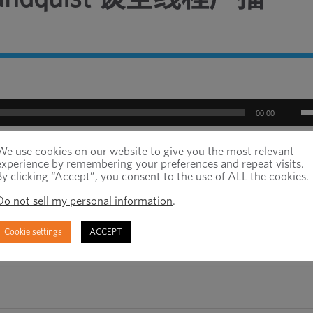
00:00
We use cookies on our website to give you the most relevant
/
experience by remembering your preferences and repeat visits.
By clicking “Accept”, you consent to the use of ALL the cookies.
Do not sell my personal information
.
as 首席执行官 Marc Strandquist 在紧固件新闻
Cookie settings
ACCEPT