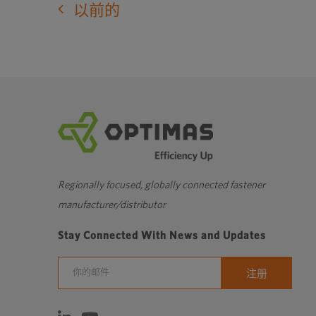
窗
以前的
口
中
打
开
外
部
网
站
Regionally focused, globally connected fastener
manufacturer/distributor
Stay Connected With News and Updates