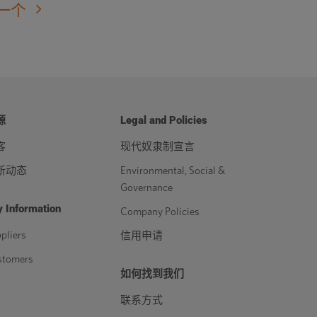
或
一个
降
低
音
量。
源
Legal and Policies
客
现代奴隶制宣言
新动态
Environmental, Social &
Governance
 Information
Company Policies
pliers
信用申请
stomers
如何找到我们
联系方式