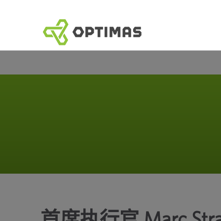
跳
到
内
容
首席执行官 Marc Str