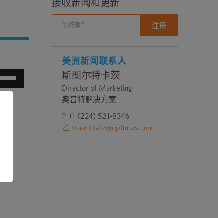
接收新闻和更新
美洲新闻联系人
使
斯图尔特卡茨
用
Director of Marketing
上
奥普特解决方案
P
+1 (224) 521-8346
下
乙
stuart.katz@optimas.com
箭
报道
头
键
来
增
高