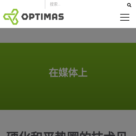
跳
到
内
容
在媒体上