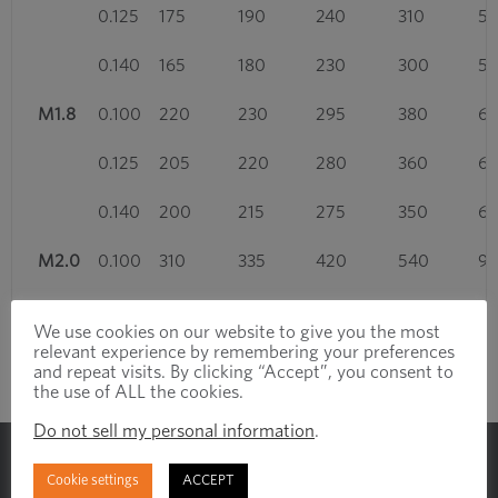
0.125
175
190
240
310
54
0.140
165
180
230
300
53
M1.8
0.100
220
230
295
380
6
0.125
205
220
280
360
64
0.140
200
215
275
350
62
M2.0
0.100
310
335
420
540
9
0.125
295
320
400
520
91
We use cookies on our website to give you the most
relevant experience by remembering your preferences
0.140
285
305
385
500
8
and repeat visits. By clicking “Accept”, you consent to
the use of ALL the cookies.
M2.5
0.100
515
560
700
910
16
Do not sell my personal information
.
0.125
490
530
665
860
15
让我们帮助您提高效率
Cookie settings
ACCEPT