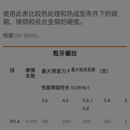
使用此表比较热处理和热成型条件下的碳
钢、铸钢和低合金钢的硬度。
根据 ISO 18265。
粗牙螺纹
最大吸热系数
线
摩擦
最大预紧力 F
（否）
系数
性能等级符合 ISO898/1
3.6
4.6
5.6 /
5.8
8.
4.8
M1.6
0.100
185
200
250
333
57