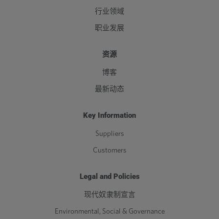
行业领域
0.140
8640
9200
11500
14900
2
职业发展
M12
0.100
13600
14520
18150
23500
41
资源
0.125
13000
13840
17300
22400
3
博客
0.140
12600
13400
16800
21800
3
最新动态
M14
0.100
18700
19900
24900
32300
5
Key Information
0.125
17800
19000
23800
30900
5
Suppliers
0.140
17300
18400
23100
3000
5
Customers
M16
0.100
25700
27400
34300
44500
7
Legal and Policies
0.125
24500
26100
32700
42500
7
现代奴隶制宣言
0.140
23800
25300
31700
41200
7
Environmental, Social & Governance