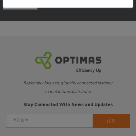
0.140
475
510
645
830
14
联系我们
M3.0
0.100
790
855
1070
1390
24
0.125
770
815
1020
1320
23
0.140
730
785
985
1280
2
M3.5
0.100
1050
1140
1430
1850
32
0.125
1000
1080
1360
1760
31
0.140
970
1050
1320
1710
3
Regionally focused, globally connected fastener
manufacturer/distributor
M4.0
0.100
1370
1480
1850
2400
42
Stay Connected With News and Updates
0.125
1300
1400
1760
2280
4
0.140
1260
1360
1710
2220
3
M5.0
0.100
2250
2410
3020
3920
69