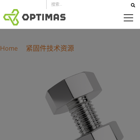
跳
到
内
容
Home
紧固件技术资源
公制螺纹钢紧固件的预紧力和紧固扭矩