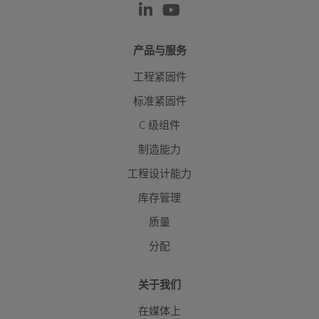
0.125
2140
2300
2880
3740
6
产品与服务
0.140
2000
2230
2790
3620
63
工程紧固件
M6
0.100
3200
3400
4270
5550
97
标准紧固件
0.125
3050
3240
4060
5270
9
C 级组件
制造能力
0.140
2960
1350
3940
5120
90
工程设计能力
M8
0.100
5877
6260
7830
10170
17
库存管理
0.125
5590
5960
7460
9690
17
质量
分配
0.140
5420
5780
7230
9390
16
M10
0.100
9350
9960
12450
16180
2
关于我们
在媒体上
0.125
8900
9480
11850
15400
27