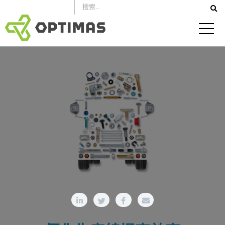
跳
到
內
容