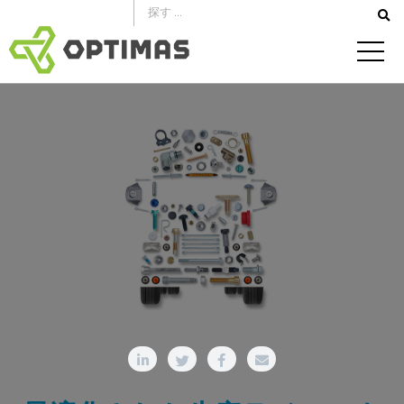
コ
ン
テ
ン
ツ
へ
ス
キ
ッ
プ