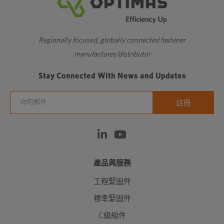
Regionally focused, globally connected fastener
manufacturer/distributor
Stay Connected With News and Updates
產品與服務
工程緊固件
標準緊固件
C級組件