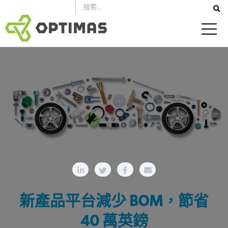
跳
到
內
容
新產品平台減少 BOM，節省
40 萬英鎊