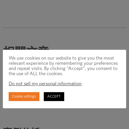
相關文章
We use cookies on our website to give you the most
relevant experience by remembering your preferences
and repeat visits. By clicking “Accept”, you consent to
案例分析
the use of ALL the cookies.
Do not sell my personal information
.
How the Quick Ship Manufacturing Program
Cookie settings
ACCEPT
Kept a Major Cummins Plant Running