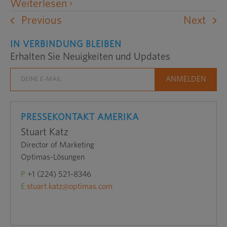
öffnet
Weiterlesen
eine
Previous
Next
externe
IN VERBINDUNG BLEIBEN
Website
Erhalten Sie Neuigkeiten und Updates
in
einem
neuen
Fenster
PRESSEKONTAKT AMERIKA
Stuart Katz
Director of Marketing
Optimas-Lösungen
P
+1 (224) 521-8346
E
stuart.katz@optimas.com