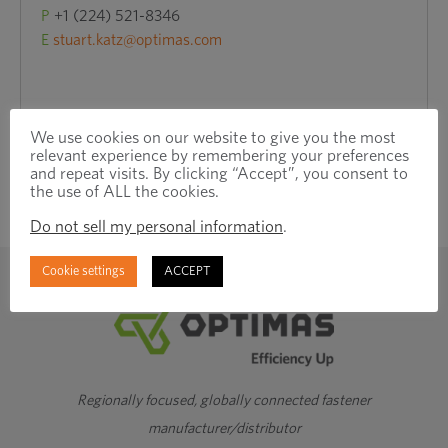
P
+1 (224) 521-8346
E
stuart.katz@optimas.com
We use cookies on our website to give you the most
relevant experience by remembering your preferences
and repeat visits. By clicking “Accept”, you consent to
the use of ALL the cookies.
Do not sell my personal information
.
Cookie settings
ACCEPT
Regionally focused, globally connected fastener
manufacturer/distributor