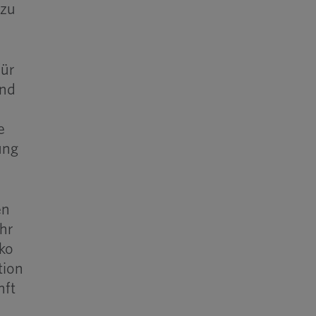
 zu
für
und
e
ung
en
uhr
iko
tion
nft