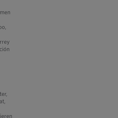
ehmen
oo,
rrey
ción
ter,
at,
e
rieren