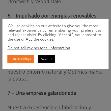
Droitwich y Wood Dale.
6 – Impulsado por energías renovables
We use cookies on our website to give you the most
¿Sabía que 100% de las instalaciones de
relevant experience by remembering your preferences
and repeat visits. By clicking “Accept”, you consent to
Optimas en el Reino Unido funcionan con
the use of ALL the cookies.
energía renovable? También reciclamos
Do not sell my personal information
.
100% de nuestros residuos de
fabricación aditiva. La atención se centra
Cookie settings
ACCEPT
firmemente en la industria para proteger
nuestro entorno natural y Optimas marca
la pauta.
7 – Una empresa galardonada
Nuestra experiencia en fabricación y