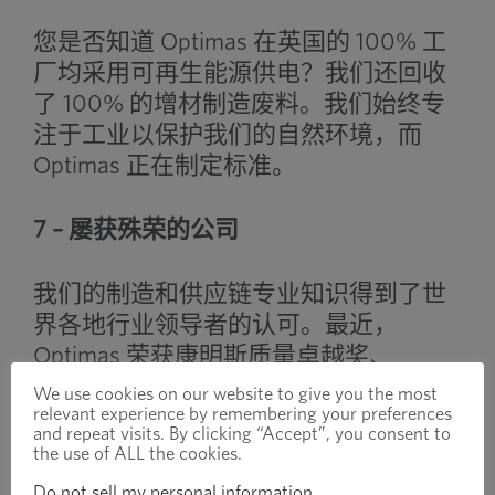
您是否知道 Optimas 在英国的 100% 工
厂均采用可再生能源供电？我们还回收
了 100% 的增材制造废料。我们始终专
注于工业以保护我们的自然环境，而
Optimas 正在制定标准。
7 – 屡获殊荣的公司
我们的制造和供应链专业知识得到了世
界各地行业领导者的认可。最近，
Optimas 荣获康明斯质量卓越奖、
Torque Magazine 员工敬业度计划，并跻
We use cookies on our website to give you the most
relevant experience by remembering your preferences
身《工业分销商》杂志 2021 年 Big 50
and repeat visits. By clicking “Accept”, you consent to
榜单，排名第 21 位。我们致力于为客户
the use of ALL the cookies.
提供最好的产品和服务。您可以了解有
Do not sell my personal information
.