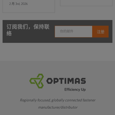
2 月 3rd, 2026
订阅我们，保持联
络
Regionally focused, globally connected fastener
manufacturer/distributor